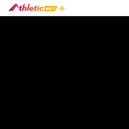
#slap-
Chop