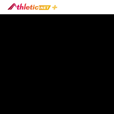
#max-
Speed