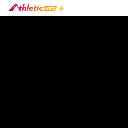
#erica-
Fraley